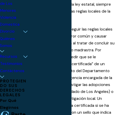
de Los
es cierta -- además de la ley estatal, siempre
Menores
debe estar al tanto de las reglas locales de la
Violencia
corte.
Domestica
Algo tan sencillo como seguir las reglas locales
Divorcio
puede resultar en un error común y causar
Quiénes
problemas significativos al tratar de concluir su
Somos
adopción de padrastro o madrastra. Por
Recursos
ejemplo, usted podría pedir que se le
Testimonios
proporcione una copia “certificada” de un
certificado de nacimiento del Departamento
Contáctenos
de Niños y Familias (la agencia encargada de la
PROTEGIEN
responsabilidad de investigar las adopciones
DO SUS
DERECHOS
de padrastro en el Condado de Los Angeles) o
LEGALES
con su agencia de investigación local. Un
Por Qué
documento es una copia certificada si se ha
Elegirnos
estampado o grabado con un sello que indica
Parte