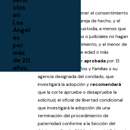
8600 hasta 8.601.
cios
El adoptante debe tener el consentimiento
en
de su esposo / a o pareja de hecho, y el
Los
Ángel
padre que no tiene custodia, a menos que
es
las reglas de fallecidos o judiciales no hagan
por
necesario el consentimiento, y el menor de
más
edad tiene 12 años de edad o más
de 20
La adopción debe ser
aprobada
por: El
años.
Departamento de Niños y Familias o su
agencia designada del condado, que
investigará la adopción y
recomendará
que la corte apruebe o desapruebe la
solicitud, el oficial de libertad condicional
que investigará la adopción de una
terminación del procedimiento de
paternidad conforme a la Sección del