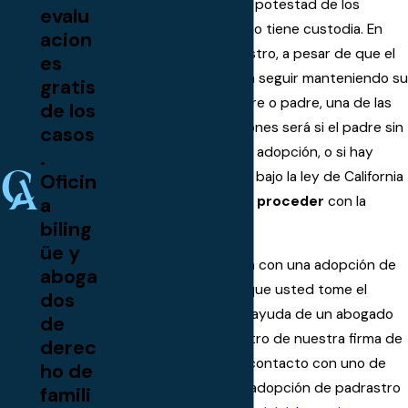
terminación de la patria potestad de los
evalu
padres biológicos que no tiene custodia. En
acion
una adopción de padrastro, a pesar de que el
es
padre con custodia va a seguir manteniendo su
gratis
o sus derechos de madre o padre, una de las
de los
principales preocupaciones será si el padre sin
casos
custodia consentirá a la adopción, o si hay
.
algún motivo específico bajo la ley de California
Oficin
a
que permitirá al tribunal
proceder
con la
biling
adopción.
üe y
Si usted necesita ayuda con una adopción de
aboga
padrastro, esperamos que usted tome el
dos
tiempo para obtener la ayuda de un abogado
de
de adopción de padrastro de nuestra firma de
derec
abogados. Póngase en contacto con uno de
ho de
nuestros abogados de adopción de padrastro
famili