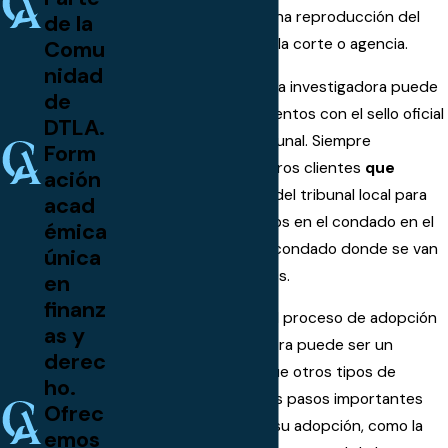
que
el documento es una reproducción del
de la
original en el archivo de la corte o agencia.
Comu
nidad
Por otra parte, la agencia investigadora puede
de
requerir ciertos documentos con el sello oficial
DTLA.
de la secretaría del Tribunal. Siempre
Form
recomendamos a nuestros clientes
que
ación
comprueben las reglas del tribunal local para
acad
los requisitos específicos en el condado en el
émica
que viven, ya que es el condado donde se van
única
a presentar documentos.
en
finanz
Aunque es cierto que el proceso de adopción
as y
de padrastro o madrastra puede ser un
derec
proceso más sencillo que otros tipos de
ho.
adopciones, hay algunos pasos importantes
Ofrec
que pueden complicar su adopción, como la
emos