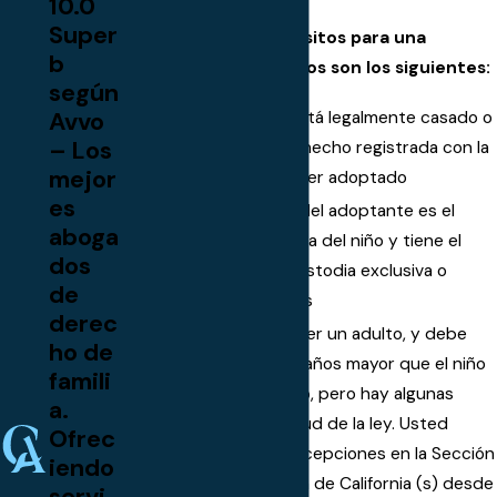
10.0
Super
En resumen, los requisitos para una
b
adopción de padrastros son los siguientes:
según
Avvo
El padre adoptivo está legalmente casado o
– Los
tiene una pareja de hecho registrada con la
mejor
custodia del niño a ser adoptado
es
El cónyuge / pareja del adoptante es el
aboga
padre con la custodia del niño y tiene el
dos
derecho legal a la custodia exclusiva o
de
conjunta de los niños
derec
El adoptante debe ser un adulto, y debe
ho de
ser por lo menos 10 años mayor que el niño
famili
que va ser adoptado, pero hay algunas
a.
excepciones en virtud de la ley. Usted
Ofrec
puede leer estas excepciones en la Sección
iendo
del Código de Familia de California (s) desde
servi