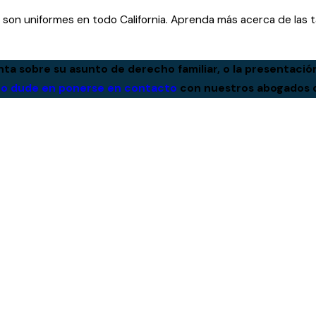
on uniformes en todo California. Aprenda más acerca de las tarif
ta sobre su asunto de derecho familiar, o la presentación
no dude en ponerse en contacto
con nuestros abogados de