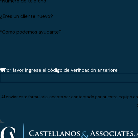
*Número de teléfono
¿Eres un cliente nuevo?
*Como podemos ayudarte?
🛡️Por favor ingrese el código de verificación anteriore:
Al enviar este formulario, acepta ser contactado por nuestro equipo en