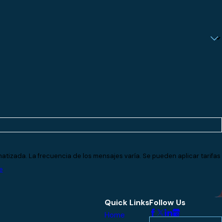
atizada. La frecuencia de los mensajes varía. Se pueden aplicar tarifas
e
Quick Links
Follow Us
Home