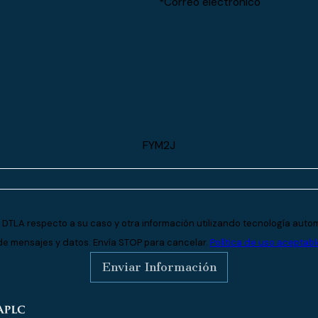
*Correo electrónico
FYM2J
 DTLA respecto a su caso y otra información utilizando tecnología autom
de mensajes y datos. Envía STOP para cancelar.
Política de uso aceptabl
Enviar Información