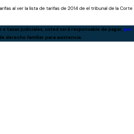
as al ver la lista de tarifas de 2014 de el tribunal de la Corte
 o tasas judiciales, usted será responsable de pagar,
por
 derecho familiar para asistencia.