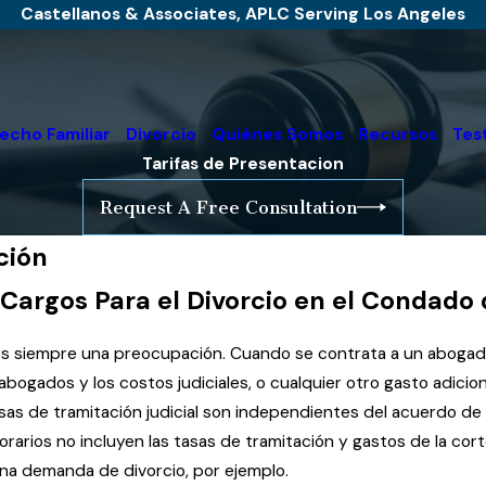
Castellanos & Associates, APLC Serving Los Angeles
echo Familiar
Divorcio
Quiénes Somos
Recursos
Tes
Tarifas de Presentacion
Request A Free Consultation
ción
Cargos Para el Divorcio en el Condado
o es siempre una preocupación. Cuando se contrata a un abogad
abogados y los costos judiciales, o cualquier otro gasto adicio
sas de tramitación judicial son independientes del acuerdo d
rarios no incluyen las tasas de tramitación y gastos de la cor
una demanda de divorcio, por ejemplo.