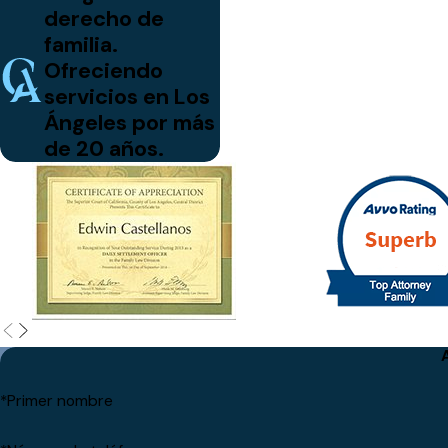
derecho de
familia.
Ofreciendo
servicios en Los
Ángeles por más
de 20 años.
*Primer nombre