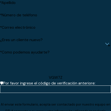
*Apellido
*Número de teléfono
*Correo electrónico
¿Eres un cliente nuevo?
*Como podemos ayudarte?
VGW7Z
🛡️Por favor ingrese el código de verificación anteriore:
Al enviar este formulario, acepta ser contactado por nuestro equipo en