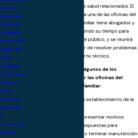
o cuestión de seguros de salud relacionados. El
cuestro
personal ubicado en cada una de las oficinas del
ternacional
Asistente de Derecho Familiar tiene abogados y
 Menores
asistentes legales ofreciendo su tiempo para
s Angeles
ayudar a los miembros del público, y se reunirá
cursos del
con las partes para tratar de resolver problemas
ogado de
relacionados con el soporte técnico.
vorcio
s Angeles
Aquí está una lista de algunos de los
perior Court
servicios prestados por las oficinas del
sources *
asistente de derecho familiar:
ia de
formacion
Explicar el proceso de establecimiento de la
reparacion
paternidad;
e
Preparar la orden de presentar motivos
ocumentos
justificativos (OSC), respuestas para
ecursos
establecer, modificar o terminar manutención