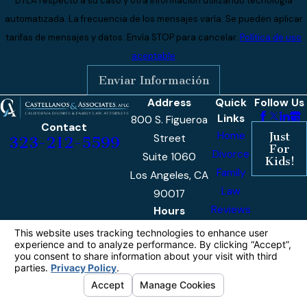
DTLA respecto a su caso y otra información utilizando tecnología
automatizada. La frecuencia de los mensajes varía. Se pueden aplicar
tarifas de mensajes y datos. Envía STOP para cancelar.
Política de uso
aceptable
Enviar Información
Address
Quick
Follow Us
Links
800 S. Figueroa
Contact
Home
Just
Street
323-212-5599
For
Divorce
Suite 1060
Kids!
Family
Los Angeles, CA
Law
90017
Reviews
Hours
Monday -
9am -
Our
Friday
5pm
Blog
Contact
Us
The information on this website is for general