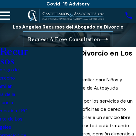
Covid-19 Advisory
Los Angeles Recursos del Abogado de Divorcio
Request A Free Consultation
Recur
Recursos Para Divorcio en Los
sos
Angeles
odigo de
erecho
1. Oficinas del Derecho Familiar para Niños y
amiliar
manutención del cónyuge de Autoayuda
ia de la
Si usted no puede pagar por los servicios de un
olencia
abogado de divorcio
, las oficinas de derecho
mestica TRO
familiar pueden proporcionarle un servicio libre
rte de Los
importante para usted si usted está tratando
geles
con el sustento de menores, pensión alimenticia
formacion de