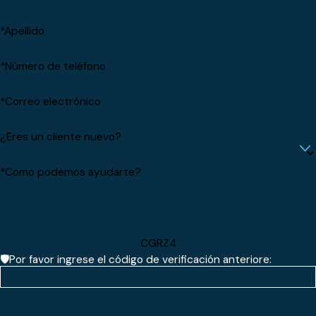
*Apellido
*Número de teléfono
*Correo electrónico
¿Eres un cliente nuevo?
*Como podemos ayudarte?
CGRZ4
🛡️Por favor ingrese el código de verificación anteriore: