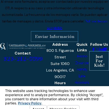
Al enviar este formulario, acepta ser contactado por nuestro equipo en
DTLA respecto a su caso y otra información utilizando tecnología
automatizada. La frecuencia de los mensajes varía. Se pueden aplicar
tarifas de mensajes y datos. Envía STOP para cancelar.
Política de uso
aceptable
Enviar Información
Address
Quick
Follow Us
Links
800 S. Figueroa
Contact
Home
Just
Street
323-212-5599
For
Divorce
Suite 1060
Kids!
Family
Los Angeles, CA
Law
90017
Reviews
Hours
Monday -
9am -
Our
Friday
5pm
Blog
Contact
Us