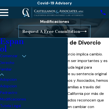
Covid-19 Advisory
Modificaciones
Request A Free Consultation
Espan
Modificaciones de Divorcio
ol
La vida después del divorcio implica cambio.
Comenzar
Algunos cambios pueden ser importantes y es
Derecho
posible que necesite ayuda legal para
Familiar
modificar los términos de su sentencia original
Adopcion
de divorcio. En Castellanos y Asociados, hemos
Adopcion
estado ayudando a las familias a través del
Padrastro
proceso de divorcio en California por más de
Modificaciones
20 años. Nuestros abogados reconocen que
Tutela Legal
las circunstancias pueden cambiar con