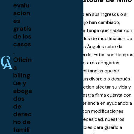
evalu
acion
Si se enfrenta a cambios en sus ingresos o si
es
las necesidades de su hijo han cambiado,
gratis
entonces es posible que tenga que hablar con
de los
uno de nuestros abogados de modificación de
casos
custodia de niños de Los Ángeles sobre la
.
modificación de su acuerdo. Estos son tiempos
Oficin
económicos difíciles. Nuestros abogados
a
entienden que las circunstancias que se
biling
presentan después de un divorcio o después
üe y
de una orden judicial pueden afectar su vida y
aboga
sus familias también. Nuestra firma cuenta con
dos
más de 20 años de experiencia en ayudando a
de
familias en Los Ángeles con modificaciones.
derec
Cualquiera que sea su necesidad, nuestros
ho de
abogados están disponibles para guiarlo a
famili