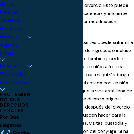
de Los
facilidad después de un divorcio. Esto puede
Menores
requerir asistencia jurídica eficaz y eficiente
Violencia
para ayudar con cualquier modificación
Domestica
posterior a la sentencia.
Divorcio
Por ejemplo, una de las partes puede sufrir una
Quiénes
disminución significativa de ingresos, o incluso
Somos
puede perder su trabajo. También pueden
Recursos
surgir problemas cuando un niño sufre una
Testimonios
discapacidad. Una de las partes quizás tenga
Contáctenos
que trasladarse fuera del estado con un niño.
Lo que sí es seguro es que la vida está llena de
PROTEGIEN
cambios y su acuerdo de divorcio original
DO SUS
DERECHOS
tendrá que ser revisado ​​después del divorcio.
LEGALES
Las modificaciones se pueden hacer para la
Por Qué
manutención de menores
, visitas, custodia y
Elegirnos
acuerdos de manutención del cónyuge. Si ha
Parte