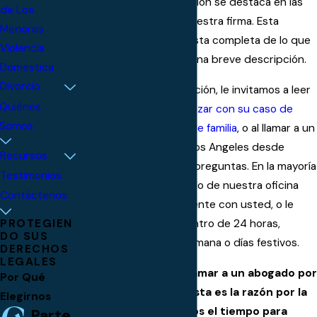
información a continuación se destaca en las
de Los
áreas de práctica de nuestra firma. Esta
Menores
información no es una lista completa de lo que
Violencia
hacemos, pero le dará una breve descripción.
Domestica
Divorcio
Si necesita más información, le invitamos a leer
Quiénes
más sobre
cómo comenzar con su caso de
Somos
divorcio o de derecho de familia
, o al llamar a un
abogado de familia en Los Angeles desde
Recursos
nuestra oficina si tiene preguntas. En la mayoría
Testimonios
de los casos, un abogado de nuestra oficina
Contáctenos
puede hablar directamente con usted, o le
PROTEGIEN
devolverá la llamada dentro de 24 horas,
DO SUS
excepto los fines de semana o días festivos.
DERECHOS
LEGALES
Entendemos que el llamar a un abogado por
Por Qué
teléfono es difícil. Esta es la razón por la
Elegirnos
que nos tomamos el tiempo para
Parte