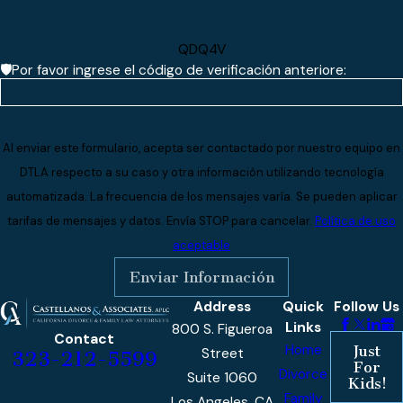
QDQ4V
🛡️Por favor ingrese el código de verificación anteriore:
Al enviar este formulario, acepta ser contactado por nuestro equipo en
DTLA respecto a su caso y otra información utilizando tecnología
automatizada. La frecuencia de los mensajes varía. Se pueden aplicar
tarifas de mensajes y datos. Envía STOP para cancelar.
Política de uso
aceptable
Enviar Información
Address
Quick
Follow Us
Links
800 S. Figueroa
Contact
Home
Just
Street
323-212-5599
For
Divorce
Suite 1060
Kids!
Family
Los Angeles, CA