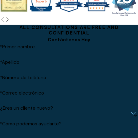
ALL CONSULTATIONS ARE FREE AND
CONFIDENTIAL
Contáctenos Hoy
*Primer nombre
*Apellido
*Número de teléfono
*Correo electrónico
¿Eres un cliente nuevo?
*Como podemos ayudarte?