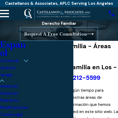
Castellanos & Associates, APLC Serving Los Angeles
Derecho Familiar
Request A Free Consultation
Espan
Derecho de Familia - Áreas
ol
de Práctica
Comenzar
Abogados de Familia en Los ­­
Derecho
Familiar
Ángeles:
(323) 212-5599
Adopcion
Esperamos que tome algún tiempo para
Adopcion
aprender más sobre nuestras áreas de
Padrastro
práctica al revisar la información que hemos
Modificaciones
proporcionado para usted en este sitio web. La
Tutela Legal