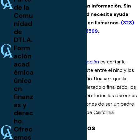
proporcionarle más información. Sin
de la
Comu
embargo, si usted necesita ayuda
nidad
inmediata, no dude en llamarnos:
(323)
de
212-5599
.
DTLA.
Adopción
Form
ación
El propósito de una
adopción
es cortar la
acad
relación jurídica que existe entre el niño y los
émica
padres biológicos del niño. Una vez que la
única
adopción se haya completado o finalizado, los
en
finanz
padres adoptivos asumen todos los derechos
as y
de padres y las obligaciones de ser un padre
derec
ante la ley en el Estado de California.
ho.
Custodia de Hijos
Ofrec
emos