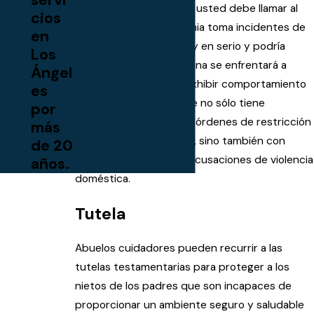
su seguridad, entonces usted debe llamar al
cios
911. El estado de California toma incidentes de
en
violencia doméstica
muy en serio y podría
Los
significar que una persona se enfrentará a
Ángel
cargos criminales por exhibir comportamiento
es
violento. Nuestro bufete no sólo tiene
por
experiencia en obtener órdenes de restricción
más
por violencia doméstica, sino también con
de 20
defenderse contra las acusaciones de violencia
años.
doméstica.
Tutela
Abuelos cuidadores pueden recurrir a las
tutelas testamentarias para proteger a los
nietos de los padres que son incapaces de
proporcionar un ambiente seguro y saludable