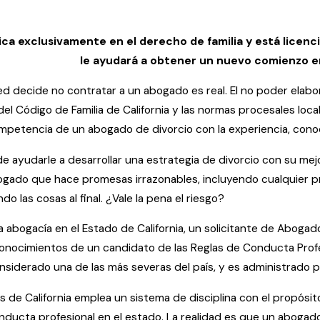
ca exclusivamente en el derecho de familia y está licenci
le ayudará a obtener un nuevo comienzo en
d decide no contratar a un abogado es real. El no poder elab
l Código de Familia de California y las normas procesales loca
mpetencia de un abogado de divorcio con la experiencia, conoc
ayudarle a desarrollar una estrategia de divorcio con su mejo
ogado que hace promesas irrazonables, incluyendo cualquier pro
o las cosas al final. ¿Vale la pena el riesgo?
 la abogacía en el Estado de California, un solicitante de Abog
onocimientos de un candidato de las Reglas de Conducta Profe
considerado una de las más severas del país, y es administrado 
s de California emplea un sistema de disciplina con el propósi
nducta profesional en el estado. La realidad es que un abogado 