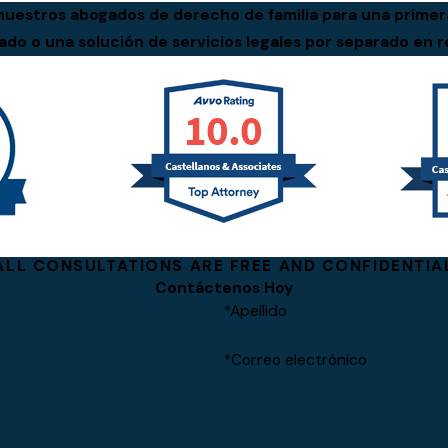
uestros abogados de derecho de familia para una prime
tado o una solución de servicios legales por separado en r
ALL CONSULTATIONS ARE FREE AND CONFIDENTIA
Contáctenos Hoy
*Apellido
*Correo electrónico