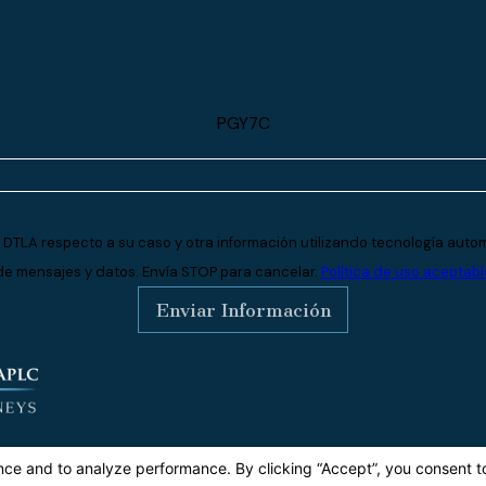
PGY7C
 DTLA respecto a su caso y otra información utilizando tecnología autom
de mensajes y datos. Envía STOP para cancelar.
Política de uso aceptabl
Enviar Información
dress