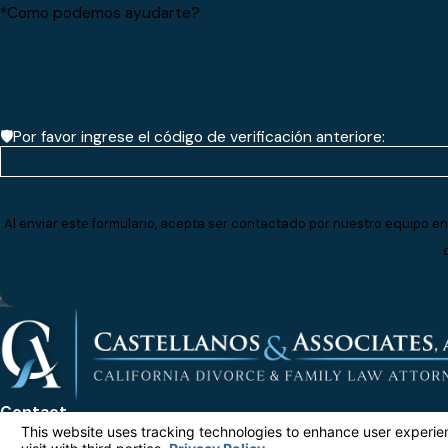
*Como podemos ayudarte?
🛡️Por favor ingrese el código de verificación anteriore:
Al enviar este formulario, acepta ser contactado por nuestro equipo en
Contact
Ad
323-212-5599