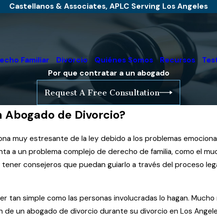
Castellanos & Associates, APLC Serving Los Angeles
echo Familiar
Divorcio
Quiénes Somos
Recursos
Tes
Por que contratar a un abogado
Request A Free Consultation
n Abogado de Divorcio?
ona muy estresante de la ley debido a los problemas emocional
enta a un problema complejo de derecho de familia, como el mu
tener consejeros que puedan guiarlo a través del proceso le
ser tan simple como las personas involucradas lo hagan. Mucho
n de un abogado de divorcio durante su divorcio en Los Angele