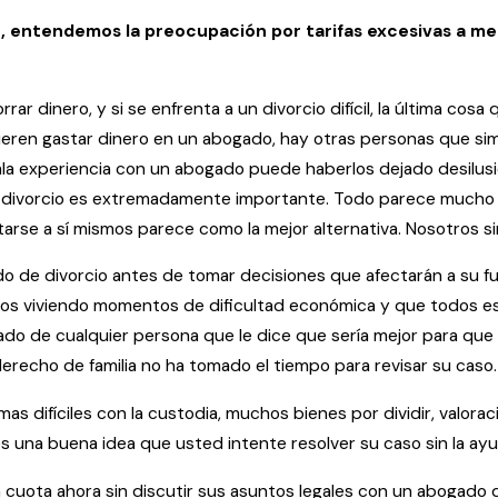
, entendemos la preocupación por tarifas excesivas a me
r dinero, y si se enfrenta a un divorcio difícil, la última cos
eren gastar dinero en un abogado, hay otras personas que sim
a experiencia con un abogado puede haberlos dejado desilusion
 divorcio es extremadamente importante. Todo parece mucho má
tarse a sí mismos parece como la mejor alternativa. Nosotros
o de divorcio antes de tomar decisiones que afectarán a su fu
 viviendo momentos de dificultad económica y que todos est
ado de cualquier persona que le dice que sería mejor para que
derecho de familia no ha tomado el tiempo para revisar su caso.
as difíciles con la custodia, muchos bienes por dividir, valora
 es una buena idea que usted intente resolver su caso sin la a
cuota ahora sin discutir sus asuntos legales con un abogado 