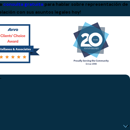
ra
consulta gratuita
para hablar sobre representación de
elación con sus asuntos legales hoy!
L