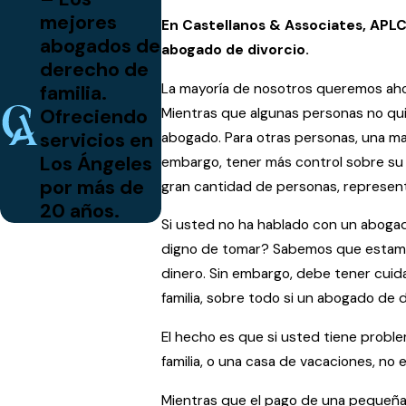
mejores
En Castellanos & Associates, APLC
abogados de
abogado de divorcio.
derecho de
familia.
La mayoría de nosotros queremos ahorra
Ofreciendo
Mientras que algunas personas no qui
servicios en
abogado. Para otras personas, una mal
Los Ángeles
embargo, tener más control sobre su
por más de
gran cantidad de personas, represen
20 años.
Si usted no ha hablado con un abogad
digno de tomar? Sabemos que estamos
dinero. Sin embargo, debe tener cuid
familia, sobre todo si un abogado de 
El hecho es que si usted tiene problem
familia, o una casa de vacaciones, no
Mientras que el pago de una pequeña 