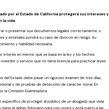
ado por el Estado de California protegerá sus intereses y
 la vida.
orar o presentar sus documentos legales correctamente, o
les y estatales pondrá su caso de divorcio en riesgo. Su
imiento y habilidad necesaria.
r interés en mente, que se basa en la ley y los hechos
veedor o servicio que no tiene licencia para practicar leyes
ados del Estado debe pasar un riguroso examen de tres días,
sional y de pruebas de detección de carácter moral. En
por la Comisión Examinadora.
to específico de proteger al público de un abogado que viola
tiene el deber fiduciario para con usted y está sujeto a las