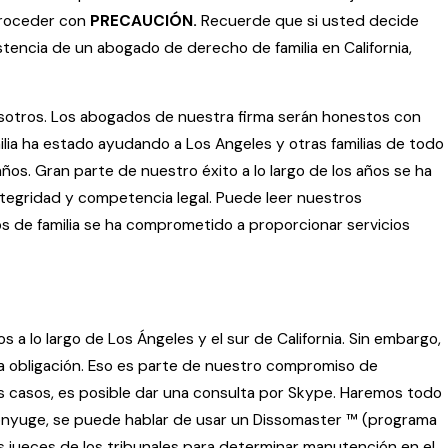
proceder con
PRECAUCIÓN.
Recuerde que si usted decide
stencia de un abogado de derecho de familia en California,
osotros. Los abogados de nuestra firma serán honestos con
lia ha estado ayudando a Los Angeles y otras familias de todo
años. Gran parte de nuestro éxito a lo largo de los años se ha
integridad y competencia legal. Puede leer nuestros
os de familia se ha comprometido a proporcionar servicios
 a lo largo de Los Ángeles y el sur de California. Sin embargo,
na obligación. Eso es parte de nuestro compromiso de
nos casos, es posible dar una consulta por Skype. Haremos todo
 cónyuge, se puede hablar de usar un Dissomaster ™ (programa
los jueces de los tribunales para determinar manutención en el