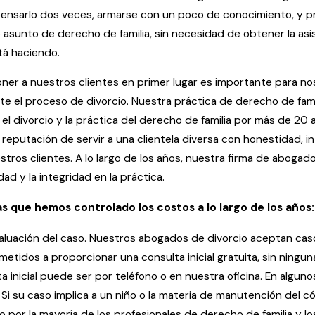
ensarlo dos veces, armarse con un poco de conocimiento, y 
 asunto de derecho de familia, sin necesidad de obtener la asi
tá haciendo.
oner a nuestros clientes en primer lugar es importante para n
e el proceso de divorcio. Nuestra práctica de derecho de fami
 el divorcio y la práctica del derecho de familia por más de 20 
 reputación de servir a una clientela diversa con honestidad, 
stros clientes. A lo largo de los años, nuestra firma de abogad
idad y la integridad en la práctica.
as que hemos controlado los costos a lo largo de los años:
valuación del caso. Nuestros abogados de divorcio aceptan casos
idos a proporcionar una consulta inicial gratuita, sin ningu
 inicial puede ser por teléfono o en nuestra oficina. En algu
 Si su caso implica a un niño o la materia de manutención del
do por la mayoría de los profesionales de derecho de familia y 