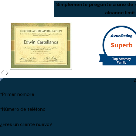
Simplemente pregunte a uno de n
alcance limi
*Primer nombre
*Número de teléfono
¿Eres un cliente nuevo?