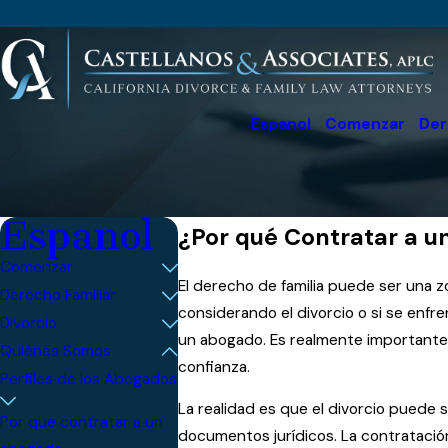
Espanol
Comenzar
Der
Espanol
¿Por qué Contratar a u
Comenzar
El derecho de familia puede ser una z
Derecho Familiar
considerando el divorcio o si se enfr
Divorcio
un abogado. Es realmente importante 
Quiénes Somos
confianza.
Perfiles de los Abogados
La realidad es que el divorcio puede 
Por que contratar a un
documentos jurídicos. La contratació