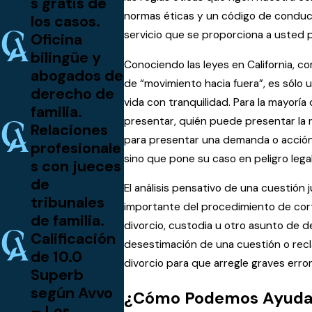
s gratis de
normas éticas y un código de conduct
los casos.
servicio que se proporciona a usted p
Oficina
bilingüe y
Conociendo las leyes en California, 
abogados de
de “movimiento hacia fuera”, es sólo
derecho de
vida con tranquilidad. Para la mayor
familia.
presentar, quién puede presentar la r
Relaciones
para presentar una demanda o acción 
profesionale
sino que pone su caso en peligro legal
s con jueces
de
El análisis pensativo de una cuestión 
tribunales
importante del procedimiento de corte 
de familia.
divorcio, custodia u otro asunto de d
Calificación
desestimación de una cuestión o reclam
de 10.0
divorcio para que arregle graves error
Superb
según Avvo
¿Cómo Podemos Ayuda
– Los