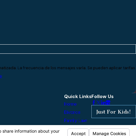
atizada. La frecuencia de los mensajes varía. Se pueden aplicar tarifas
e
Quick Links
Follow Us
Home
Just For Kids!
Divorce
Family Law
Reviews