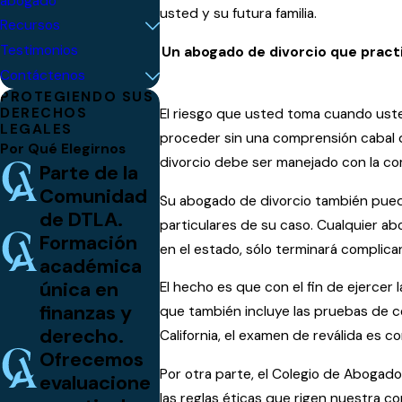
abogado
usted y su futura familia.
Recursos
Testimonios
Un abogado de divorcio que practi
Contáctenos
PROTEGIENDO SUS
DERECHOS
El riesgo que usted toma cuando uste
LEGALES
proceder sin una comprensión cabal de
Por Qué Elegirnos
divorcio debe ser manejado con la co
Parte de la
Comunidad
Su abogado de divorcio también puede 
de DTLA.
particulares de su caso. Cualquier ab
Formación
en el estado, sólo terminará complicand
académica
única en
El hecho es que con el fin de ejercer
finanzas y
que también incluye las pruebas de c
derecho.
California, el examen de reválida es 
Ofrecemos
Por otra parte, el Colegio de Abogado
evaluacione
las reglas éticas que rigen nuestra co