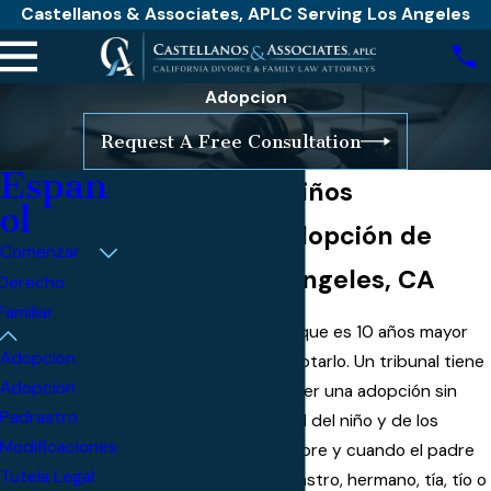
Castellanos & Associates, APLC Serving Los Angeles
Adopcion
Request A Free Consultation
Espan
Adopción de Niños
ol
Abogado de Adopción de
Comenzar
Niños en Los Angeles, CA
Derecho
Familiar
En California, un adulto que es 10 años mayor
Adopcion
que un niño puede adoptarlo. Un tribunal tiene
Adopcion
discreción para conceder una adopción sin
Padrastro
tener en cuenta la edad del niño y de los
Modificaciones
padres adoptivos, siempre y cuando el padre
Tutela Legal
adoptivo(s) es un padrastro, hermano, tía, tío o