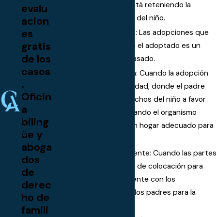
uno de los padres está reteniendo la
evalu
custodia y el control del niño.
acion
es
Adopción de adultos: Las adopciones que
gratis
se producen cuando el adoptado es un
de los
adulto o un menor casado.
casos
Agencia de adopción: Cuando la adopción
.
es de un menor de edad, donde el padre
Oficin
“renuncia” a los derechos del niño a favor
a
de una agencia, y cuando el organismo
biling
colocará al niño en un hogar adecuado para
üe y
adopción.
aboga
Adopción independiente: Cuando las partes
dos
ejecutan un acuerdo de colocación para
de
adopción independiente con los
derec
consentimientos de los padres para la
ho de
adopción.
famili