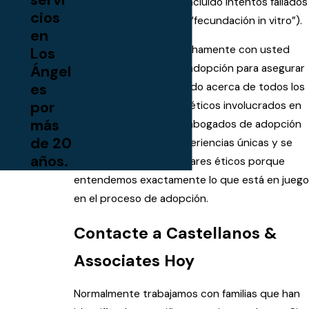
proceso puede haber incluido intentos fallados
cios
de fertilización in vitro (“fecundación in vitro”).
en
Vamos a trabajar estrechamente con usted
Los
Ángel
durante el proceso de adopción para asegurar
es
que usted esté informado acerca de todos los
por
aspectos financieros y éticos involucrados en
más
su adopción. Nuestros abogados de adopción
de 20
son sensibles a sus experiencias únicas y se
años.
adhieren a altos estándares éticos porque
entendemos exactamente lo que está en juego
en el proceso de adopción.
Contacte a Castellanos &
Associates Hoy
Normalmente trabajamos con familias que han