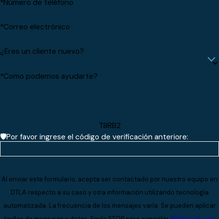
*Número de teléfono
*Correo electrónico
¿Eres un cliente nuevo?
*Como podemos ayudarte?
T8RB2
🛡️Por favor ingrese el código de verificación anteriore:
Al enviar este formulario, acepta ser contactado por nuestro equipo en
DTLA respecto a su caso y otra información utilizando tecnología
automatizada. La frecuencia de los mensajes varía. Se pueden aplicar
tarifas de mensajes y datos. Envía STOP para cancelar.
Política de uso