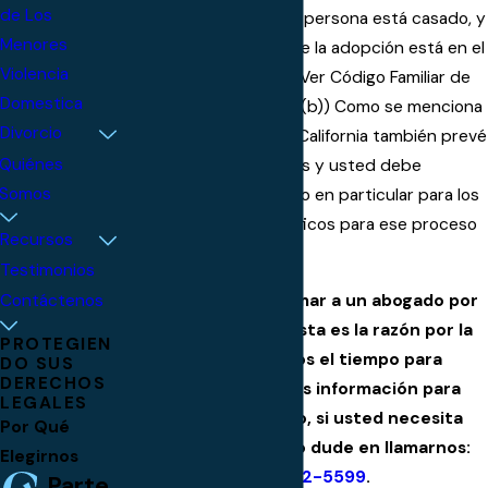
de Los
primo hermano o, si esa persona está casado, y
Menores
el tribunal considera que la adopción está en el
Violencia
mejor interés del niño. (Ver Código Familiar de
Domestica
California Sección 8601 (b)) Como se menciona
Divorcio
más adelante, la ley de California también prevé
Quiénes
una adopción de adultos y usted debe
Somos
verificar con su condado en particular para los
procedimientos específicos para ese proceso
Recursos
de adopción.
Testimonios
Entendemos que llamar a un abogado por
Contáctenos
teléfono es difícil. Esta es la razón por la
PROTEGIEN
que nos tomamos el tiempo para
DO SUS
DERECHOS
proporcionarle más información para
LEGALES
usted. Sin embargo, si usted necesita
Por Qué
ayuda inmediata, no dude en llamarnos:
Elegirnos
(323) 212-5599
.
Parte