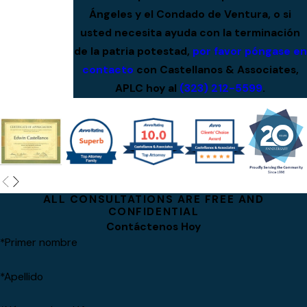
Ángeles y el Condado de Ventura, o si
usted necesita ayuda con la terminación
de la patria potestad,
por favor póngase en
contacto
con Castellanos & Associates,
APLC hoy al
(323) 212-5599
.
ALL CONSULTATIONS ARE FREE AND
CONFIDENTIAL
Contáctenos Hoy
*Primer nombre
*Apellido