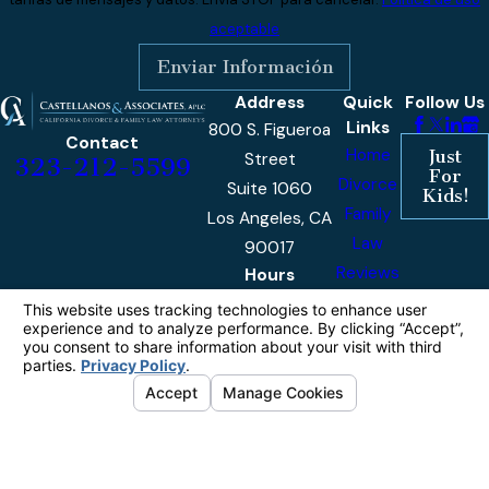
aceptable
Enviar Información
Address
Quick
Follow Us
Links
800 S. Figueroa
Contact
Home
Just
Street
323-212-5599
For
Divorce
Suite 1060
Kids!
Family
Los Angeles, CA
Law
90017
Reviews
Hours
Monday -
9am -
Our
Friday
5pm
Blog
Contact
Us
The information on this website is for general
information purposes only. Nothing on this site
should be taken as legal advice for any
individual case or situation.