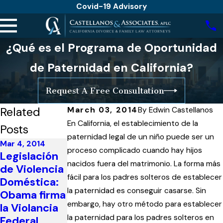
Covid-19 Advisory
¿Qué es el Programa de Oportunidad
de Paternidad en California?
Request A Free Consultation
Related
March 03, 2014
By
Edwin Castellanos
En California, el establecimiento de la
Posts
paternidad legal de un niño puede ser un
Mar 4, 2014
proceso complicado cuando hay hijos
Legislación
nacidos fuera del matrimonio. La forma más
de Violencia
Mar 4, 2014
fácil para los padres solteros de establecer
Doméstica:
Cómo usted
la paternidad es conseguir casarse. Sin
Obama firma
Mar 4, 2014
puede
embargo, hay otro método para establecer
la Violancia
En todo el
ayudar a
la paternidad para los padres solteros en
Federal
país: la