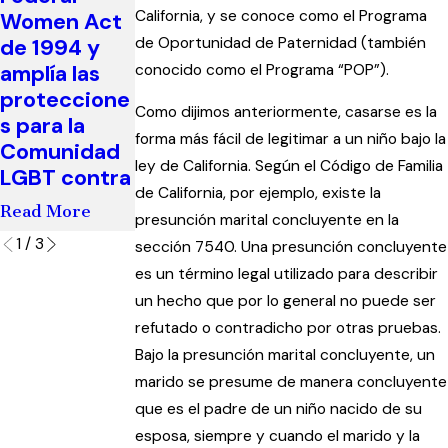
proporciona
California, y se conoce como el Programa
Women Act
cuestión del
r alivio a las
de 1994 y
de Oportunidad de Paternidad (también
matrimonio
víctimas de
amplía las
gay
conocido como el Programa “POP”).
huracán de
proteccione
Read More
arena
Como dijimos anteriormente, casarse es la
s para la
forma más fácil de legitimar a un niño bajo la
Read More
Comunidad
ley de California. Según el Código de Familia
LGBT contra
de California, por ejemplo, existe la
Read More
presunción marital concluyente en la
1
/
3
sección 7540. Una presunción concluyente
es un término legal utilizado para describir
un hecho que por lo general no puede ser
refutado o contradicho por otras pruebas.
Bajo la presunción marital concluyente, un
marido se presume de manera concluyente
que es el padre de un niño nacido de su
esposa, siempre y cuando el marido y la