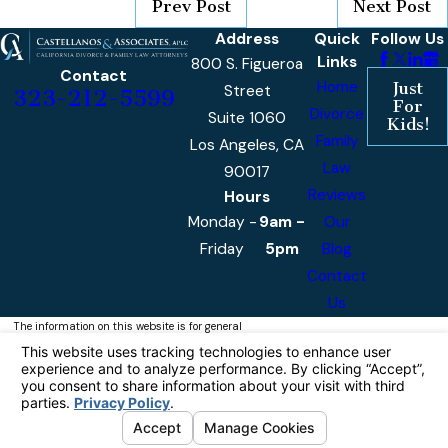
Prev Post
Next Post
Address
Quick
Follow Us
Links
800 S. Figueroa
Contact
Home
Just
Street
323-212-5599
For
Divorce
Suite 1060
Kids!
Family
Los Angeles, CA
Law
90017
Reviews
Hours
Monday -
9am -
Our
Friday
5pm
Blog
Contact
Us
The information on this website is for general
information purposes only. Nothing on this site
should be taken as legal advice for any
individual case or situation.
This information is not intended to create, and
receipt or viewing does not constitute, an
attorney-client relationship.